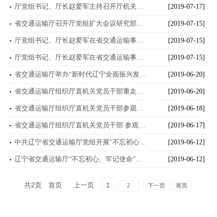
厅党组书记、厅长赵爱军主持召开厅机关青年党员干部“不忘初心、牢记使命”主题教育征求意见座谈会
[2019-07-17]
省交通运输厅召开厅党组扩大会议研究部署“不忘初心、牢记使命”主题教育专项整治工作
[2019-07-15]
厅党组书记、厅长赵爱军在省交通运输事业发展中心主持召开“不忘初心、牢记使命”主题教育征求意见座谈会
[2019-07-15]
厅党组书记、厅长赵爱军在省交通运输事务服务中心主持召开“不忘初心、牢记使命”主题教育征求意见座谈会
[2019-07-15]
省交通运输厅举办“新时代辽宁全面振兴发展战略解析”讲座
[2019-06-20]
省交通运输厅组织厅直机关党员干部重走抗联路并参观东北抗联史实陈列馆
[2019-06-20]
省交通运输厅组织厅直机关党员干部参观辽宁反腐倡廉展览馆
[2019-06-18]
省交通运输厅组织厅直机关党员干部 参观中共满洲省委旧址纪念馆
[2019-06-17]
中共辽宁省交通运输厅党组开展“不忘初心、牢记使命”主题教育集中学习研讨工作方案
[2019-06-12]
辽宁省交通运输厅“不忘初心、牢记使命”主题教育领导小组组成人员
[2019-06-12]
共2页
1
首页
上一页
2
下一页
尾页