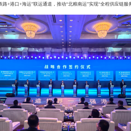
铁路+港口+海运”联运通道，推动“北粮南运”实现“全程供应链服