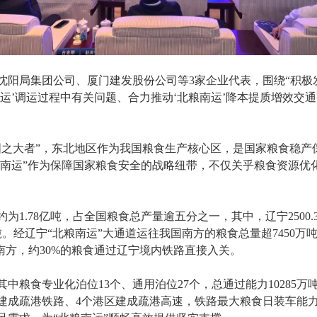
局集团公司、厦门建发股份公司等3家企业代表，围绕“积极
运’调运过程中有关问题、合力推动‘北粮南运’降本提质增效交
大者”，东北地区作为我国粮食生产核心区，是国家粮食稳产保
北粮南运”作为保障国家粮食安全的战略纽带，不仅关乎粮食资源优
1.78亿吨，占全国粮食总产量逾五分之一，其中，辽宁2500.3
.5万吨。经辽宁“北粮南运”大通道运往我国南方的粮食总量超7450
南方，约30%的粮食通过辽宁境内铁路直接入关。
粮食专业化泊位13个、通用泊位27个，总通过能力10285万吨
区建成疏港铁路、4个港区建成疏港高速，铁路最大粮食日装车能力