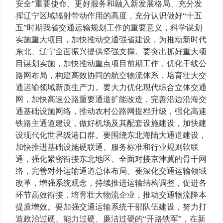
安全”重要使命、更好服务和融入新发展格局、充分发
挥辽宁区域辐射带动作用的高度，充分认识做好“十五
五”时期我省交通运输规划工作的重要意义，科学谋划
实施重大项目，加快推动交通强省建设，为推动新时代
东北、辽宁全面振兴提供坚强支撑。要突出抓好重大项
目谋划实施，加快推动重点项目前期工作，优化干线公
路网布局，构建高效协同的航空物流体系，培育壮大交
通运输领域新质生产力。要大力优化现代综合立体交通
网，加快高速公路重要通道扩能改造，完善沿边沿海交
通基础设施网络，推动农村公路网提档升级，强化高速
铁路主通道建设，做好机场及其配套设施建设，加快建
设现代化世界级港口群。要围绕东北海陆大通道建设，
加快推进基础设施硬联通、服务标准和行业规则软联
通，强化紧密衔接东北地区、全面对接京津冀的骨干网
络，完善对外运输通道总体布局。要深化交通运输领域
改革，增强系统观念，持续推进运输结构调整，促进各
环节高效衔接，培育壮大物流企业，推动交通物流降本
提质增效。要加强交通运输系统干部队伍建设，努力打
造政治过硬、能力过硬、廉洁过硬的“开路铁军”，在新