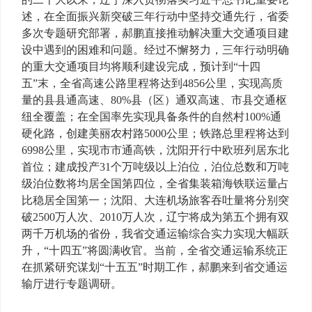
述，在全面振兴新突破三年行动中坚持交通先行，省委
多次专题研究部署，郝鹏直接推动解决重大交通项目建
设中遇到的困难和问题。经过不懈努力，三年行动明确
的重大交通项目均将顺利建设完成，预计到“十四
五”末，全省高速公路里程将达到4856公里，实现高质
量的县县通高速、80%县（区）通双高速、市县交通枢
纽全覆盖；在全国率先实现具备条件的自然村100%通
硬化路，创建美丽农村路5000公里；铁路总里程将达到
6998公里，实现市市通高铁，沈阳开行中欧班列居东北
首位；建成投产31个万吨级以上泊位，泊位总数和万吨
级泊位数将均居全国第四位，全省集装箱海铁联运量占
比稳居全国第一；沈阳、大连机场旅客吞吐量将分别突
破2500万人次、2010万人次，辽宁将成为第五个拥有双
两千万机场的省份，我省交通运输综合实力实现大幅跃
升，“十四五”将圆满收官。当前，全省交通运输系统正
在抓紧研究谋划“十五五”时期工作，郝鹏来到省交通运
输厅进行专题调研。